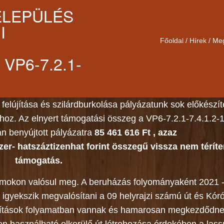
ELEPÜLÉS
I
Főoldal
/
Hírek
/
Meg
VP6-7.2.1-
 felújítása és szilárdburkolása pályázatunk sok előkészí
hoz. Az elnyert támogatási összeg a VP6-7.2.1-7.4.1.2-
n benyújtott pályázatra
85 461 616 Ft , azaz
r- hatszáztizenhat forint összegű vissza nem térít
26
Útfelújítási mun
támogatás.
ÁPR
2022
sebességkorlát
ámokon valósul meg. A beruházás folyományaként 2021 -
10
Közmeghallgatá
igyekszik megvalósítani a 09 helyrajzi számú út és Kór
DEC
2021
meghívó 2021
lakítások folyamatban vannak és hamarosan megkezdődne