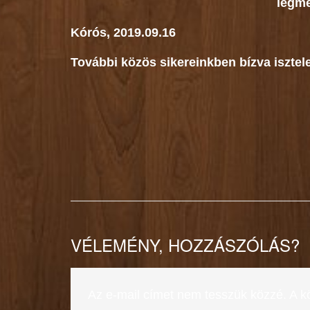
legme
Kórós, 2019.09.16
További közös sikereinkben bízva isztele
VÉLEMÉNY, HOZZÁSZÓLÁS?
Az e-mail címet nem tesszük közzé.
A k