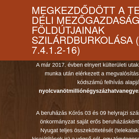
MEGKEZDŐDÖTT A T
DÉLI MEZŐGAZDASÁG
FÖLDÚTJAINAK
SZILÁRDBURKOLÁSA ( 
7.4.1.2-16)
A már 2017. évben elnyert külterületi utak
munka után elérkezett a megvalósítás
kódszámú felhívás alapjá
nyolcvanötmilliónégyszázhatvanegyeze
A beruházás Kórós 03 és 09 helyrajzi sz
önkormányzat saját erős beruházásként 
Nyugat teljes összeköttetését (teleka