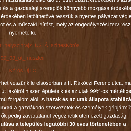
esen használható elkerülő út létrehozása érdekében a las
ése és a gazdasági szereplők könnyebb mozgása érdekéb
 érdekében letölthetővé tesszük a nyertes pályázat végl
zot és a műszaki leírást, mely az engedélyezési terv rés
nyerhető ki.
_helyszinrajz_U2_Á_szines
Kórós_
09_03_ut_muszleir
Kórós ÚjTO
rhet veszünk le elsősorban a II. Rákóczi Ferenc utca, m
út lakóiról hiszen épületeik és az utak 99%-os mértékb
mű forgalom alól.
A házak és az utak állapota stabiliz
enved
a gazdákodó szervezetek és személyek gépjármű
t, ők pedig zavartalanul végezhetik ütemezett gazdasági
ulása a település legutóbbi 30 éves történetében a