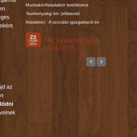
sújármű
Munkakör/feladatkör betöltésére.
en.
Tevékenységi kör (ellátandó
eges
feladatok): A szociális igazgatásról és
zeként
23
TAK egyeztető fórum
FEBR
2024
2024.02.28.
ajd az
en
álódni
veinek