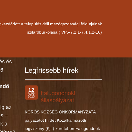
kezdődött a település déli mezőgazdasági földútjainak
szilárdburkolása ( VP6-7.2.1-7.4.1.2-16)
tés és
Legfrissebb hírek
16
endő
12
10
kálatok,
Falugondnoki
II.
AUG
JÚL
2025
2023
ozás
álláspályázat
21
ig az
II.
JÚN
KÓRÓS KÖZSÉG ÖNKORMÁNYZATA
2023
s
ós –
pályázatot hirdet Közalkalmazotti
k a
jogviszony (Kjt.) keretében Falugondnok