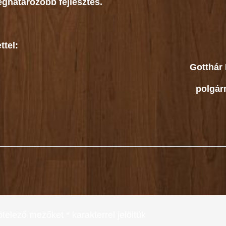
ghatározóbb fejlesztés.
ttel:
Gotthár 
polgár
ötelező mezőket
*
karakterrel jelöltük