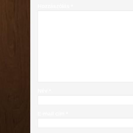
Hozzászólás
*
Név
*
E-mail cím
*