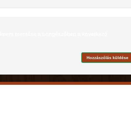
címem mentése a böngészőben a következő
olat
 (@) koros.hu
3/496-064