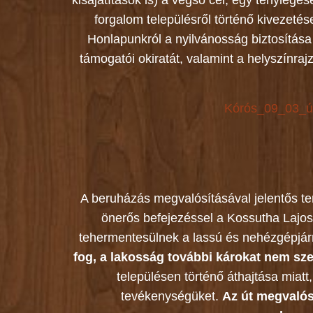
kisajátítások is) a végső cél, egy tényleg
forgalom településről történő kivezet
Honlapunkról a nyilvánosság biztosítása
támogatói okiratát, valamint a helyszínraj
Kórós_09_03_út
A beruházás megvalósításával jelentős te
önerős befejezéssel a Kossutha Lajos 
tehermentesülnek a lassú és nehézgépjár
fog, a lakosság további károkat nem sz
településen történő áthajtása miat
tevékenységüket.
Az út megvalós