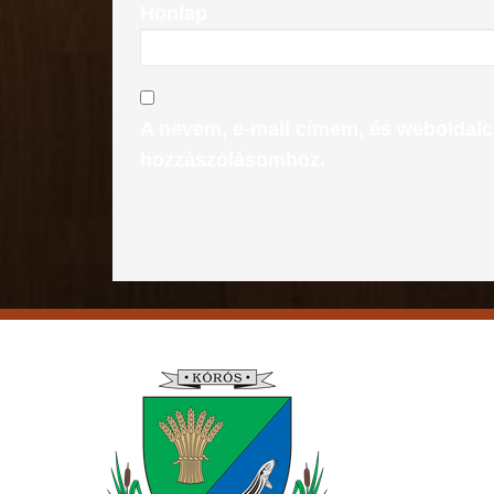
Honlap
A nevem, e-mail címem, és weboldal
hozzászólásomhoz.
Kapcs
info
06-7