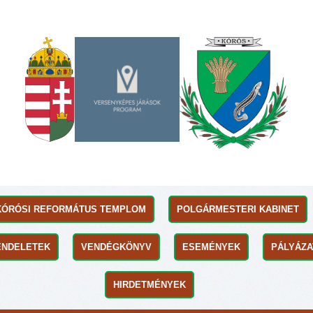
KÓRÓSI REFORMÁTUS TEMPLOM
POLGÁRMESTERI KABINET
ENDELETEK
VENDÉGKÖNYV
ESEMÉNYEK
PÁLYÁZ
HIRDETMÉNYEK