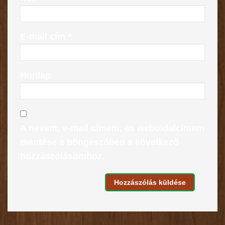
E-mail cím
*
Honlap
A nevem, e-mail címem, és weboldalcímem
mentése a böngészőben a következő
hozzászólásomhoz.