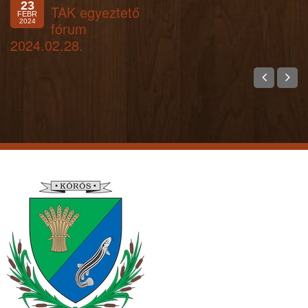
23
TAK egyeztető
FEBR
2024
fórum
2024.02.28.