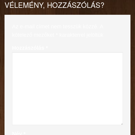
VÉLEMÉNY, HOZZÁSZÓLÁS?
Az e-mail címet nem tesszük közzé.
A
kötelező mezőket
*
karakterrel jelöltük
Hozzászólás
*
Név
*