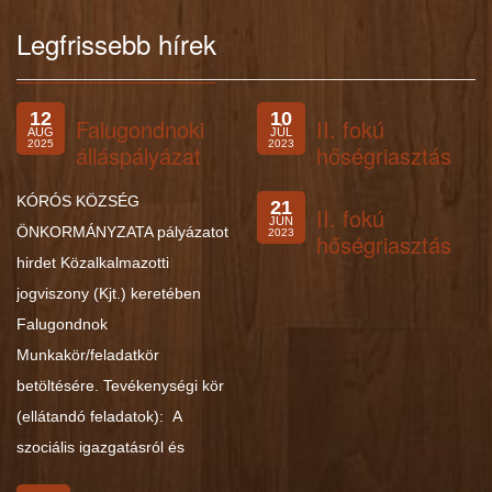
Legfrissebb hírek
12
10
Falugondnoki
II. fokú
AUG
JÚL
2025
2023
álláspályázat
hőségriasztás
KÓRÓS KÖZSÉG
21
II. fokú
JÚN
ÖNKORMÁNYZATA pályázatot
2023
hőségriasztás
hirdet Közalkalmazotti
jogviszony (Kjt.) keretében
Falugondnok
Munkakör/feladatkör
betöltésére. Tevékenységi kör
(ellátandó feladatok): A
szociális igazgatásról és