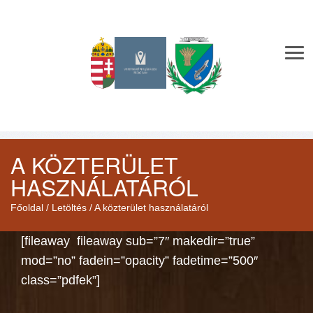
Me
A KÖZTERÜLET
HASZNÁLATÁRÓL
Főoldal
/
Letöltés
/
A közterület használatáról
[fileaway fileaway sub=”7″ makedir=”true”
mod=”no” fadein=”opacity” fadetime=”500″
class=”pdfek”]