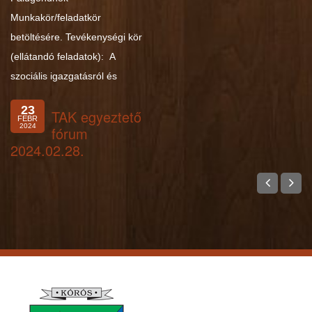
Munkakör/feladatkör
betöltésére. Tevékenységi kör
(ellátandó feladatok): A
szociális igazgatásról és
23
TAK egyeztető
FEBR
2024
fórum
2024.02.28.