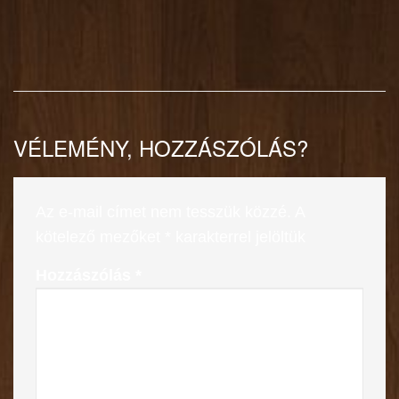
VÉLEMÉNY, HOZZÁSZÓLÁS?
Az e-mail címet nem tesszük közzé.
A
kötelező mezőket
*
karakterrel jelöltük
Hozzászólás
*