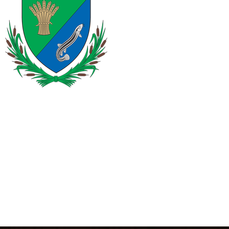
Copyright © 2014 OrganicFood
Kapcsolat
info (@) koros.hu
06-73/496-064