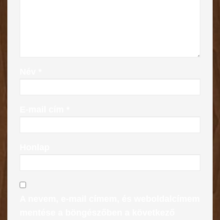
Név
*
E-mail cím
*
Honlap
A nevem, e-mail címem, és weboldalcímem
mentése a böngészőben a következő