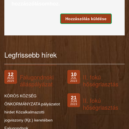
hozzászólásomhoz.
Legfrissebb hírek
12
10
Falugondnoki
II. fokú
AUG
JÚL
2025
2023
álláspályázat
hőségriasztás
KÓRÓS KÖZSÉG
21
II. fokú
JÚN
ÖNKORMÁNYZATA pályázatot
2023
hőségriasztás
hirdet Közalkalmazotti
jogviszony (Kjt.) keretében
Falugondnok